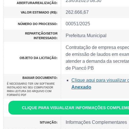
23/05/2025 08:30
ABERTURA/REALIZAÇÃO:
262.666,67
VALOR ESTIMADO (R$):
00051/2025
NÚMERO DO PROCESSO:
REPARTIÇÃO/SETOR
Prefeitura Municipal
INTERESSADO:
Contratação de empresa especi
de emissão de laudos em exa
OBJETO DA LICITAÇÃO:
atender a demanda da secretar
de Piancó PB
BAIXAR DOCUMENTO:
Clique aqui para visualizar 
É NECESSARIO TER UM SOFTWARE
Anexado
INSTALADO NO SEU COMPUTADOR
PARA LEITURA DO ARQUIVO COM
FORMATO PDF
CLIQUE PARA VISUALIZAR INFORMAÇÕES COMPLEM
Informações Complementares
SITUAÇÃO: