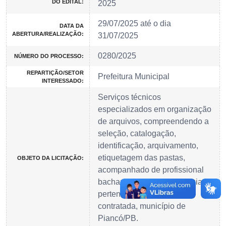
DO EDITAL:
2025
29/07/2025 até o dia
DATA DA
ABERTURA/REALIZAÇÃO:
31/07/2025
0280/2025
NÚMERO DO PROCESSO:
REPARTIÇÃO/SETOR
Prefeitura Municipal
INTERESSADO:
Serviços técnicos
especializados em organização
de arquivos, compreendendo a
seleção, catalogação,
identificação, arquivamento,
etiquetagem das pastas,
OBJETO DA LICITAÇÃO:
acompanhado de profissional
bacharelado em arquivologia,
pertencente a empresa
contratada, município de
Piancó/PB.