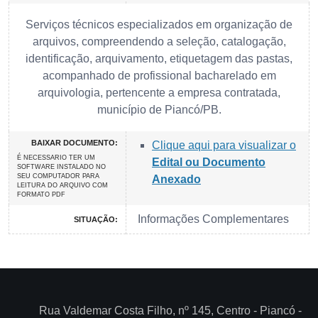
Serviços técnicos especializados em organização de
arquivos, compreendendo a seleção, catalogação,
identificação, arquivamento, etiquetagem das pastas,
acompanhado de profissional bacharelado em
arquivologia, pertencente a empresa contratada,
município de Piancó/PB.
BAIXAR DOCUMENTO:
Clique aqui para visualizar o
É NECESSARIO TER UM
Edital ou Documento
SOFTWARE INSTALADO NO
SEU COMPUTADOR PARA
Anexado
LEITURA DO ARQUIVO COM
FORMATO PDF
Informações Complementares
SITUAÇÃO:
Rua Valdemar Costa Filho, nº 145, Centro - Piancó -