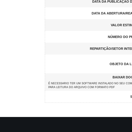
DATA DA PUBLICAÇÃO D
DATA DA ABERTURA/RE
VALOR ESTIM
NÚMERO DO P
REPARTIÇÃO/SETOR INT
OBJETO DA L
BAIXAR DO
É NECESSARIO TER UM SOFTWARE INSTALADO NO SEU CO
PARA LEITURA DO ARQUIVO COM FORMATO PDF