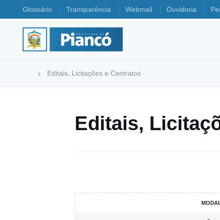
Glossário
Transparência
Webmail
Ouvidoria
Pe
Editais, Licitações e Contratos
Editais, Licita
MODAL