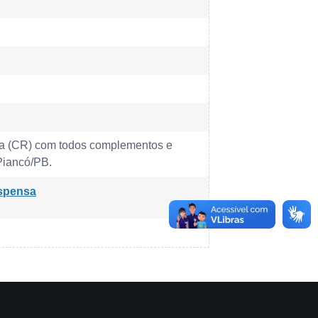
da (CR) com todos complementos e
Piancó/PB.
spensa