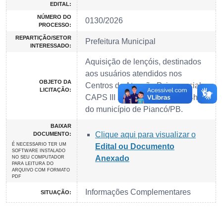
EDITAL:
NÚMERO DO
0130/2026
PROCESSO:
REPARTIÇÃO/SETOR
Prefeitura Municipal
INTERESSADO:
Aquisição de lençóis, destinados
aos usuários atendidos nos
OBJETO DA
Centros de Atenção Psicossocial
LICITAÇÃO:
CAPS III 24h e CAPS AD III 24h
do município de Piancó/PB.
BAIXAR
Clique aqui para visualizar o
DOCUMENTO:
É NECESSARIO TER UM
Edital ou Documento
SOFTWARE INSTALADO
Anexado
NO SEU COMPUTADOR
PARA LEITURA DO
ARQUIVO COM FORMATO
PDF
Informações Complementares
SITUAÇÃO: