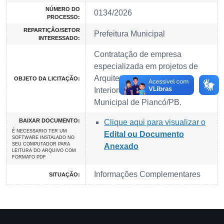
NÚMERO DO
0134/2026
PROCESSO:
REPARTIÇÃO/SETOR
Prefeitura Municipal
INTERESSADO:
Contratação de empresa
especializada em projetos de
Arquitetura, Urbanismo e
OBJETO DA LICITAÇÃO:
Interiores para Prefeitura
Municipal de Piancó/PB.
BAIXAR DOCUMENTO:
Clique aqui para visualizar o
É NECESSARIO TER UM
Edital ou Documento
SOFTWARE INSTALADO NO
SEU COMPUTADOR PARA
Anexado
LEITURA DO ARQUIVO COM
FORMATO PDF
Informações Complementares
SITUAÇÃO: