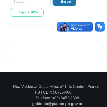
Buscar
Exportar PDFs
Rua Valdemar Costa Filho, nº 145, Centro - Piancó -
PB | CEP: 58765-000.
Telefone.: (83) 3452-2368
gabinete@pianco.pb.gov.br