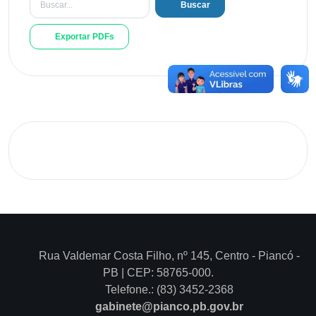
Buscar
Exportar PDFs
Rua Valdemar Costa Filho, nº 145, Centro - Piancó -
PB | CEP: 58765-000.
Telefone.: (83) 3452-2368
gabinete@pianco.pb.gov.br