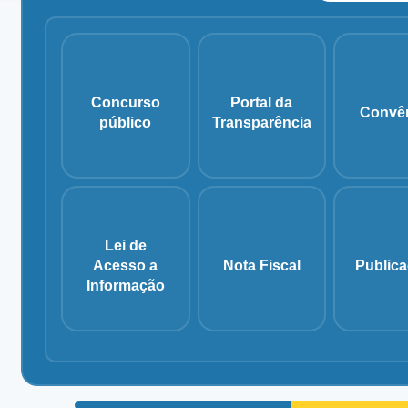
Educação
Administração
Cultura
Concurso
Portal da
Convê
público
Transparência
Mulher
Agricultura
Lei de
Acesso a
Nota Fiscal
Public
Informação